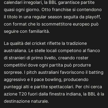
calendari irregolari, la BBL garantisce partite
quasi ogni giorno. Otto franchise si contendono
il titolo in una regular season seguita da playoff,
con format che lo scommettitore europeo può
seguire con familiarità.
La qualità del cricket riflette la tradizione
australiana. Le stelle locali competono al fianco
di stranieri di primo livello, creando roster
competitivi dove ogni partita può produrre
sorprese. I pitch australiani favoriscono il batting
aggressivo e il pace bowling, producendo
punteggi alti e partite spettacolari. Per chi cerca
azione T20 fuori dalla finestra indiana, la BBL è la
destinazione naturale.