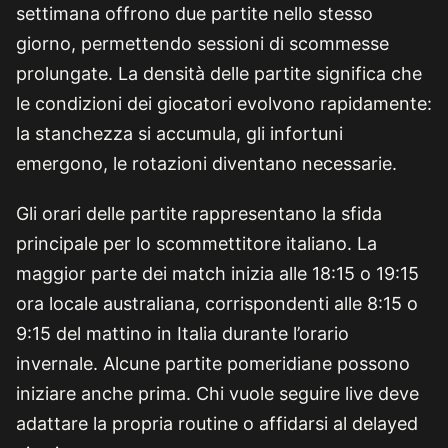
settimana offrono due partite nello stesso
giorno, permettendo sessioni di scommesse
prolungate. La densità delle partite significa che
le condizioni dei giocatori evolvono rapidamente:
la stanchezza si accumula, gli infortuni
emergono, le rotazioni diventano necessarie.
Gli orari delle partite rappresentano la sfida
principale per lo scommettitore italiano. La
maggior parte dei match inizia alle 18:15 o 19:15
ora locale australiana, corrispondenti alle 8:15 o
9:15 del mattino in Italia durante l’orario
invernale. Alcune partite pomeridiane possono
iniziare anche prima. Chi vuole seguire live deve
adattare la propria routine o affidarsi al delayed