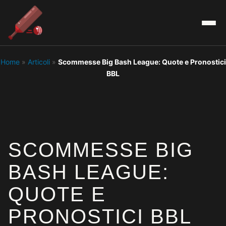
Home
»
Articoli
»
Scommesse Big Bash League: Quote e Pronostici
BBL
SCOMMESSE BIG
BASH LEAGUE:
QUOTE E
PRONOSTICI BBL