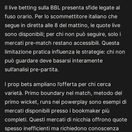
Il live betting sulla BBL presenta sfide legate al
fuso orario. Per lo scommettitore italiano che
segue in diretta alle 8 del mattino, le quote live
sono disponibili; per chi non può seguire, solo i
mercati pre-match restano accessibili. Questa
limitazione pratica influenza le strategie: chi non
può guardare deve basarsi interamente
sull’analisi pre-partita.
I prop bets ampliano l’offerta per chi cerca
varietà. Primo boundary nel match, metodo del
primo wicket, runs nei powerplay sono esempi di
mercati disponibili presso i bookmaker più
completi. Questi mercati di nicchia offrono quote
spesso inefficienti ma richiedono conoscenza