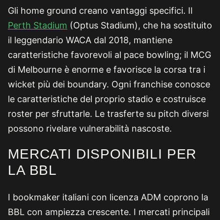
Gli home ground creano vantaggi specifici. Il
Perth Stadium
(Optus Stadium), che ha sostituito
il leggendario WACA dal 2018, mantiene
caratteristiche favorevoli al pace bowling; il MCG
di Melbourne è enorme e favorisce la corsa tra i
wicket più dei boundary. Ogni franchise conosce
le caratteristiche del proprio stadio e costruisce
roster per sfruttarle. Le trasferte su pitch diversi
possono rivelare vulnerabilità nascoste.
MERCATI DISPONIBILI PER
LA BBL
I bookmaker italiani con licenza ADM coprono la
BBL con ampiezza crescente. I mercati principali