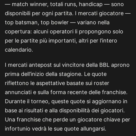
— match winner, totali runs, handicap — sono
disponibili per ogni partita. I mercati giocatore —
top batsman, top bowler — variano nella
copertura: alcuni operatori li propongono solo
per le partite più importanti, altri per l’intero
calendario.
I mercati antepost sul vincitore della BBL aprono
prima dell’inizio della stagione. Le quote
riflettono le aspettative basate sui roster
annunciati e sulla forma recente delle franchise.
Durante il torneo, queste quote si aggiornano in
base ai risultati e alla disponibilità dei giocatori.
Una franchise che perde un giocatore chiave per
infortunio vedrà le sue quote allungarsi.