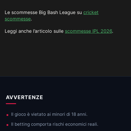
Le scommesse Big Bash League su
cricket
scommesse
.
Leggi anche l’articolo sulle
scommesse IPL 2026
.
AVVERTENZE
Il gioco è vietato ai minori di 18 anni.
Il betting comporta rischi economici reali.