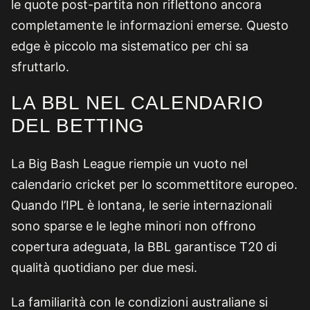
le quote post-partita non riflettono ancora
completamente le informazioni emerse. Questo
edge è piccolo ma sistematico per chi sa
sfruttarlo.
LA BBL NEL CALENDARIO
DEL BETTING
La Big Bash League riempie un vuoto nel
calendario cricket per lo scommettitore europeo.
Quando l’IPL è lontana, le serie internazionali
sono sparse e le leghe minori non offrono
copertura adeguata, la BBL garantisce T20 di
qualità quotidiano per due mesi.
La familiarità con le condizioni australiane si