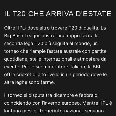
IL T20 CHE ARRIVA D’ESTATE
Oltre l’IPL: dove altro trovare T20 di qualità. La
Big Bash League australiana rappresenta la
seconda lega T20 più seguita al mondo, un
torneo che riempie l’estate australe con partite
quotidiane, stelle internazionali e atmosfera da
evento. Per lo scommettitore italiano, la BBL
offre cricket di alto livello in un periodo dove le
altre leghe sono ferme.
Il torneo si disputa tra dicembre e febbraio,
coincidendo con l’inverno europeo. Mentre l’IPL è
lontano mesi e i tornei internazionali seguono