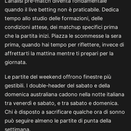
L’analisi pre-match diventa fondamentale
quando il live betting non è praticabile. Dedica
tempo allo studio delle formazioni, delle
condizioni attese, dei matchup specifici prima
che la partita inizi. Piazza le scommesse la sera
prima, quando hai tempo per riflettere, invece di
affrettarti la mattina mentre ti prepari per la
giornata.
Le partite del weekend offrono finestre più
gestibili. I double-header del sabato e della
domenica australiana cadono nella notte italiana
tra venerdì e sabato, e tra sabato e domenica.
Chi è disposto a sacrificare qualche ora di sonno
può seguire almeno le partite di punta della
settimana.