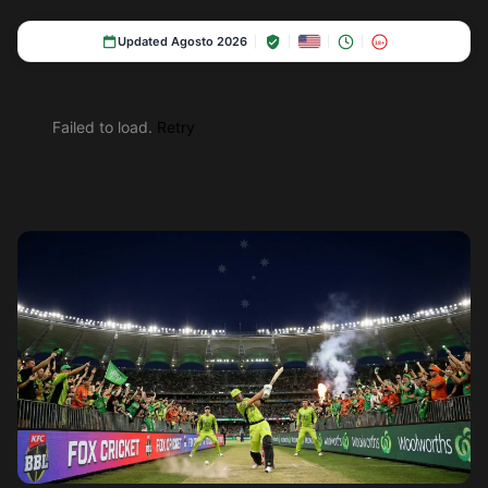
Updated Agosto 2026
18+
Failed to load.
Retry