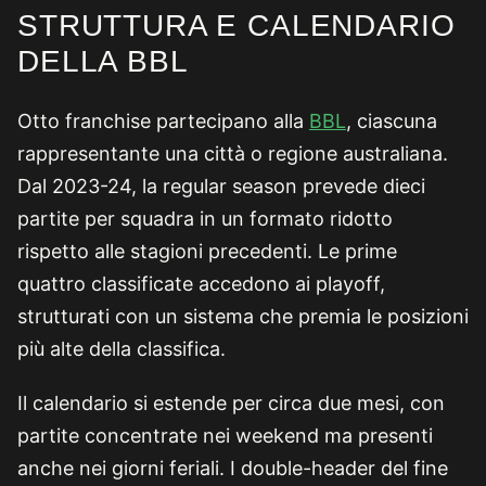
STRUTTURA E CALENDARIO
DELLA BBL
Otto franchise partecipano alla
BBL
, ciascuna
rappresentante una città o regione australiana.
Dal 2023-24, la regular season prevede dieci
partite per squadra in un formato ridotto
rispetto alle stagioni precedenti. Le prime
quattro classificate accedono ai playoff,
strutturati con un sistema che premia le posizioni
più alte della classifica.
Il calendario si estende per circa due mesi, con
partite concentrate nei weekend ma presenti
anche nei giorni feriali. I double-header del fine