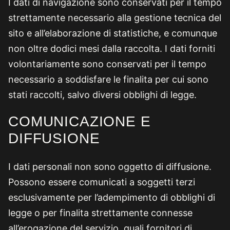
I dati di navigazione sono conservati per il tempo
strettamente necessario alla gestione tecnica del
sito e all’elaborazione di statistiche, e comunque
non oltre dodici mesi dalla raccolta. I dati forniti
volontariamente sono conservati per il tempo
necessario a soddisfare le finalita per cui sono
stati raccolti, salvo diversi obblighi di legge.
COMUNICAZIONE E
DIFFUSIONE
I dati personali non sono oggetto di diffusione.
Possono essere comunicati a soggetti terzi
esclusivamente per l’adempimento di obblighi di
legge o per finalita strettamente connesse
all’erogazione del servizio, quali fornitori di