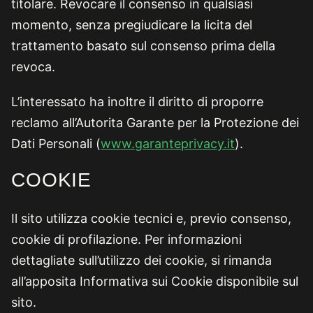
titolare. Revocare il consenso in qualsiasi
momento, senza pregiudicare la licita del
trattamento basato sul consenso prima della
revoca.
L’interessato ha inoltre il diritto di proporre
reclamo all’Autorita Garante per la Protezione dei
Dati Personali (
www.garanteprivacy.it
).
COOKIE
Il sito utilizza cookie tecnici e, previo consenso,
cookie di profilazione. Per informazioni
dettagliate sull’utilizzo dei cookie, si rimanda
all’apposita Informativa sui Cookie disponibile sul
sito.