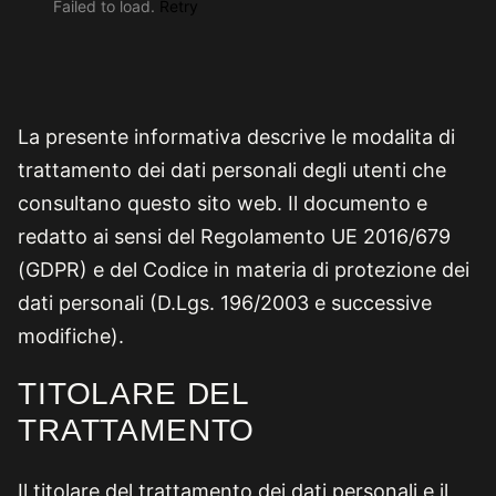
Failed to load.
Retry
La presente informativa descrive le modalita di
trattamento dei dati personali degli utenti che
consultano questo sito web. Il documento e
redatto ai sensi del Regolamento UE 2016/679
(GDPR) e del Codice in materia di protezione dei
dati personali (D.Lgs. 196/2003 e successive
modifiche).
TITOLARE DEL
TRATTAMENTO
Il titolare del trattamento dei dati personali e il