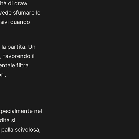
ità di draw
vede sfumare le
essivi quando
la partita. Un
, favorendo il
ntale filtra
ri.
 specialmente nel
ità si
 palla scivolosa,