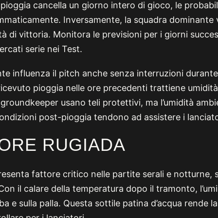
ioggia cancella un giorno intero di gioco, le probabil
maticamente. Inversamente, la squadra dominante 
tà di vittoria. Monitora le previsioni per i giorni succ
cati serie nei Test.
te influenza il pitch anche senza interruzioni durante 
icevuto pioggia nelle ore precedenti trattiene umidità
groundkeeper usano teli protettivi, ma l’umidità ambie
ndizioni post-pioggia tendono ad assistere i lanciato
TORE RUGIADA
esenta fattore critico nelle partite serali e notturne,
on il calare della temperatura dopo il tramonto, l’umid
ba e sulla palla. Questa sottile patina d’acqua rende la
ollare per i lanciatori.