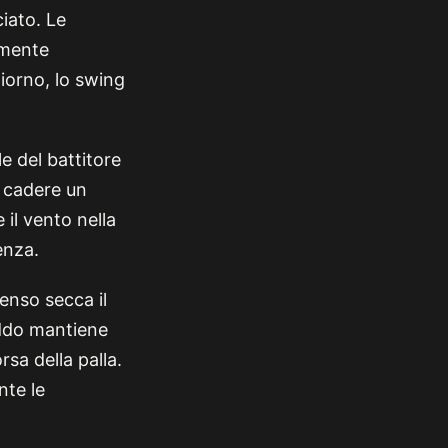
iato. Le
amente
giorno, lo swing
le del battitore
r cadere un
 il vento nella
enza.
tenso secca il
eddo mantiene
sa della palla.
nte le