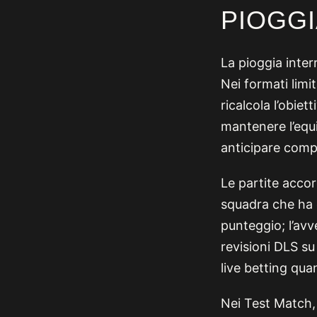
PIOGGI
La pioggia inter
Nei formati limit
ricalcola l’obie
mantenere l’equ
anticipare com
Le partite accor
squadra che ha c
punteggio; l’avv
revisioni DLS s
live betting qu
Nei Test Match, 