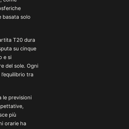
osferiche
ne basata solo
artita T20 dura
isputa su cinque
 e si
re del sole. Ogni
equilibrio tra
le previsioni
pettative,
sce più
i orarie ha