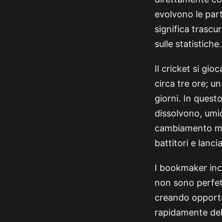
evolvono le part
significa trascu
sulle statistiche.
Il cricket si gi
circa tre ore; u
giorni. In quest
dissolvono, umid
cambiamento modi
battitori e lancia
I bookmaker inc
non sono perfett
creando opportu
rapidamente del