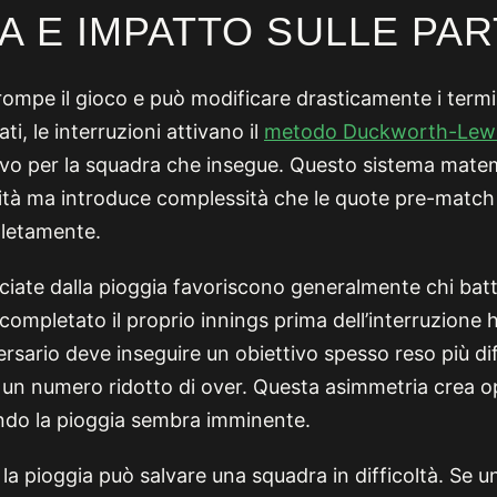
A E IMPATTO SULLE PAR
rompe il gioco e può modificare drasticamente i termin
ati, le interruzioni attivano il
metodo Duckworth-Lewi
ttivo per la squadra che insegue. Questo sistema mate
ità ma introduce complessità che le quote pre-matc
pletamente.
ciate dalla pioggia favoriscono generalmente chi bat
ompletato il proprio innings prima dell’interruzione h
ersario deve inseguire un obiettivo spesso reso più diff
u un numero ridotto di over. Questa asimmetria crea o
ando la pioggia sembra imminente.
la pioggia può salvare una squadra in difficoltà. Se 