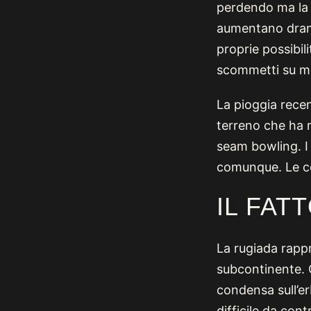
perdendo ma la p
aumentano dram
proprie possibili
scommetti su mer
La pioggia recen
terreno che ha r
seam bowling. I 
comunque. Le co
IL FAT
La rugiada rappr
subcontinente. C
condensa sull’er
difficile da contr