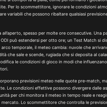
ite. Per lo scommettitore, ignorare le condizioni atm
rare variabili che possono ribaltare qualsiasi previsio
oca all’aperto, spesso per molte ore consecutive. Una p
n ODI può estendersi per otto ore; un Test Match si d
o arco temporale, il meteo cambia: nuvole che arrivano
ità che sale e scende, rugiada che si deposita al cala
fica le condizioni di gioco in modi che influenzano l’
tori.
orporano previsioni meteo nelle quote pre-match, ma 
e. Le condizioni effettive possono divergere dalle as
nità per chi monitora il meteo in tempo reale e reagi
 mercato. Lo scommettitore che controlla le prevision