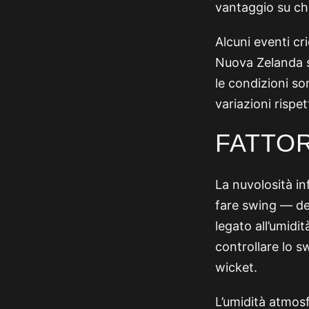
vantaggio su chi
Alcuni eventi cri
Nuova Zelanda s
le condizioni so
variazioni rispe
FATTOR
La nuvolosità inf
fare swing — de
legato all’umidi
controllare lo 
wicket.
L’umidità atmosfe