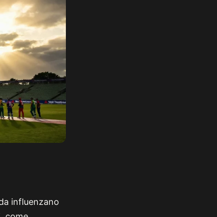
ada influenzano
i, come