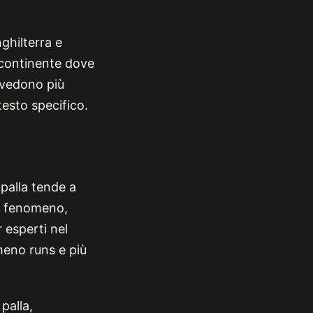
nghilterra e
bcontinente dove
, vedono più
testo specifico.
 palla tende a
to fenomeno,
 esperti nel
meno runs e più
palla,