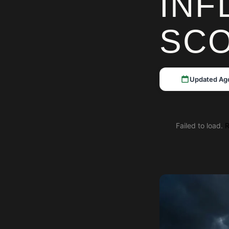
INF
SC
Updated Ag
Failed to load.
R