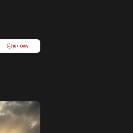
18+ Only
18+