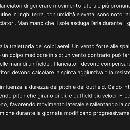
lanciatori di generare movimento laterale più pronunc
tine in Inghilterra, con umidità elevata, sono notori
ciatori. Man mano che il sole asciuga l’aria durante il 
a la traiettoria dei colpi aerei. Un vento forte alle spal
 un colpo mediocre in six; un vento contrario può fa
lle mani di un fielder. I lanciatori devono compensare
titori devono calcolare la spinta aggiuntiva o la resist
nfluenza la durezza del pitch e dell’outfield. Caldo in
ndo pitch che girano di più e outfield più veloci. Fr
eno, favorendo movimento laterale e rallentando la cor
ermiche durante la giornata modificano progressivame