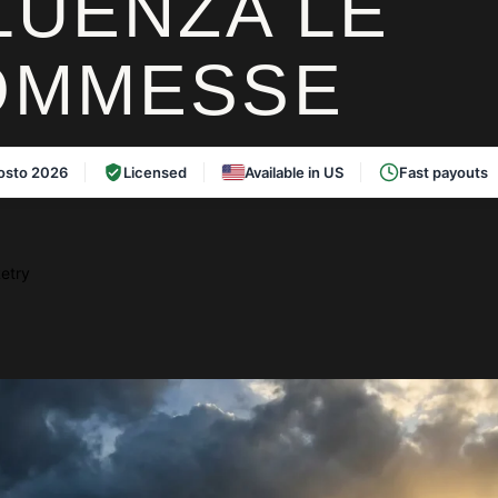
LUENZA LE
OMMESSE
osto 2026
Licensed
Available in US
Fast payouts
etry