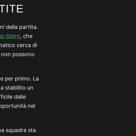
TITE
i della partita.
s-Stern
, che
matico cerca di
h non possono
te per primo. La
a stabilito un
icile dalle
pportunità nel
una squadra sta