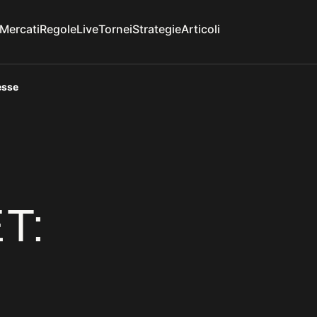
Mercati
Regole
Live
Tornei
Strategie
Articoli
esse
T: