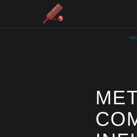
Ho
MET
COM