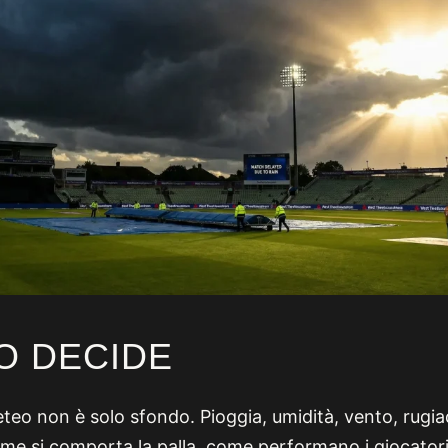
LO DECIDE
meteo non è solo sfondo. Pioggia, umidità, vento, rugi
me si comporta la palla, come performano i giocator