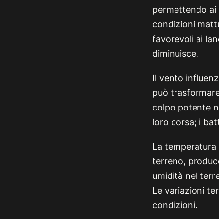
permettendo ai 
condizioni mattu
favorevoli ai lan
diminuisce.
Il vento influenz
può trasformare
colpo potente ne
loro corsa; i bat
La temperatura i
terreno, produce
umidità nel terr
Le variazioni t
condizioni.